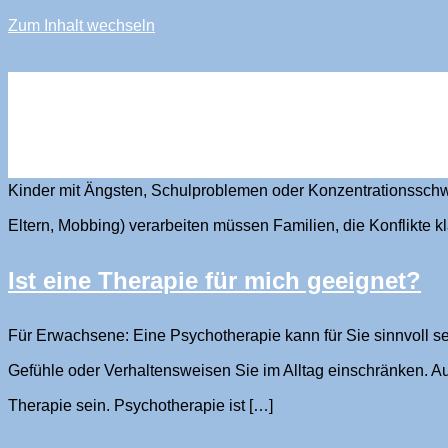
Zum Inhalt wechseln
sandra stürmer
Für wen ist systemische Therapie sinn
Kinder mit Ängsten, Schulproblemen oder Konzentrationsschwie
Eltern, Mobbing) verarbeiten müssen Familien, die Konflikte 
Ist eine Therapie für mich geeignet?
Für Erwachsene: Eine Psychotherapie kann für Sie sinnvoll s
Gefühle oder Verhaltensweisen Sie im Alltag einschränken. Auc
Therapie sein. Psychotherapie ist […]