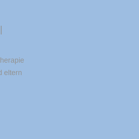
|
therapie
d eltern