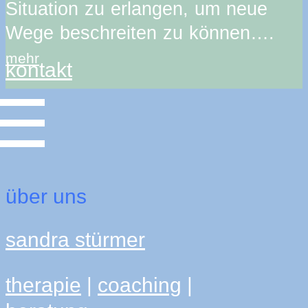
Situation zu erlangen, um neue
Wege beschreiten zu können….
mehr
kontakt
über uns
sandra stürmer
therapie
|
coaching
|