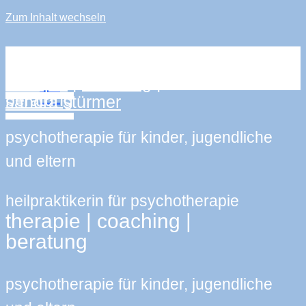
Zum Inhalt wechseln
sandra stürmer
therapie
|
coaching
|
beratung
sandra stürmer
psychotherapie für kinder, jugendliche
und eltern
heilpraktikerin für psychotherapie
therapie | coaching |
beratung
psychotherapie für kinder, jugendliche