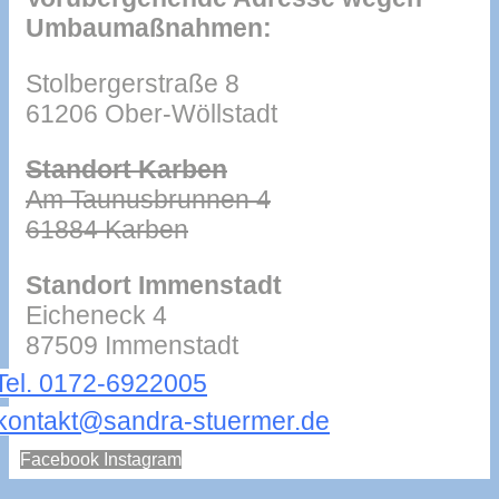
Umbaumaßnahmen:
Stolbergerstraße 8
61206 Ober-Wöllstadt
Standort Karben
Am Taunusbrunnen 4
61884 Karben
Standort Immenstadt
Eicheneck 4
87509 Immenstadt
Tel. 0172-6922005
kontakt@sandra-stuermer.de
Facebook
Instagram