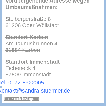
Vorübergehende Adresse wegen
Umbaumaßnahmen:
Stolbergerstraße 8
61206 Ober-Wöllstadt
Standort Karben
Am Taunusbrunnen 4
61884 Karben
Standort Immenstadt
Eicheneck 4
87509 Immenstadt
Tel. 0172-6922005
kontakt@sandra-stuermer.de
Facebook
Instagram