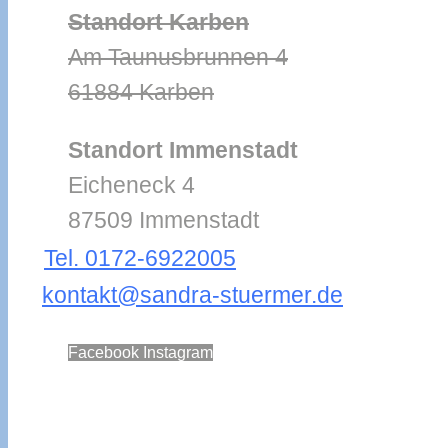
Standort Karben
Am Taunusbrunnen 4
61884 Karben
Standort Immenstadt
Eicheneck 4
87509 Immenstadt
Tel. 0172-6922005
kontakt@sandra-stuermer.de
Facebook
Instagram