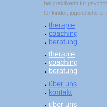
heilpraktikerin für psycho
für kinder, jugendliche un
therapie
coaching
beratung
therapie
coaching
beratung
über uns
kontakt
über uns