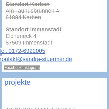
Standort Karben
Am Taunusbrunnen 4
61884 Karben
Standort Immenstadt
Eicheneck 4
87509 Immenstadt
Tel. 0172-6922005
kontakt@sandra-stuermer.de
Facebook
Instagram
projekte