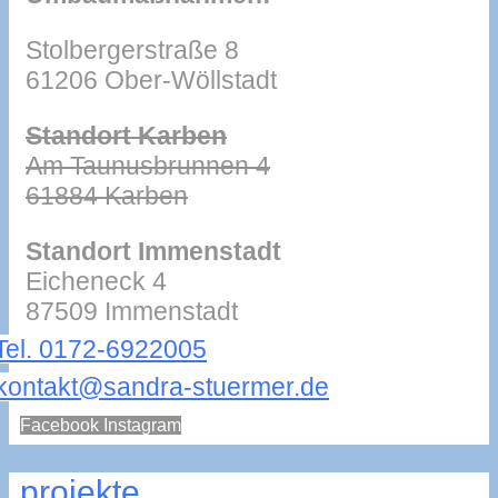
Stolbergerstraße 8
61206 Ober-Wöllstadt
Standort Karben
Am Taunusbrunnen 4
61884 Karben
Standort Immenstadt
Eicheneck 4
87509 Immenstadt
Tel. 0172-6922005
kontakt@sandra-stuermer.de
Facebook
Instagram
projekte