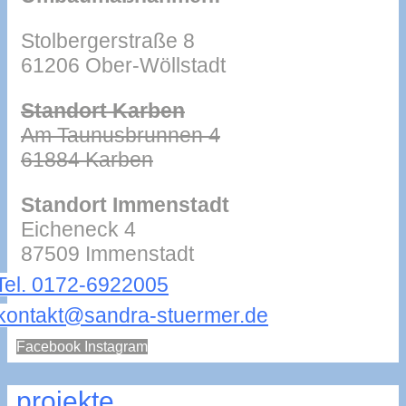
Stolbergerstraße 8
61206 Ober-Wöllstadt
Standort Karben
Am Taunusbrunnen 4
61884 Karben
Standort Immenstadt
Eicheneck 4
87509 Immenstadt
Tel. 0172-6922005
kontakt@sandra-stuermer.de
Facebook
Instagram
projekte