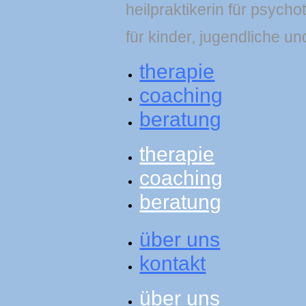
heilpraktikerin für psycho
für kinder, jugendliche un
therapie
coaching
beratung
therapie
coaching
beratung
über uns
kontakt
über uns