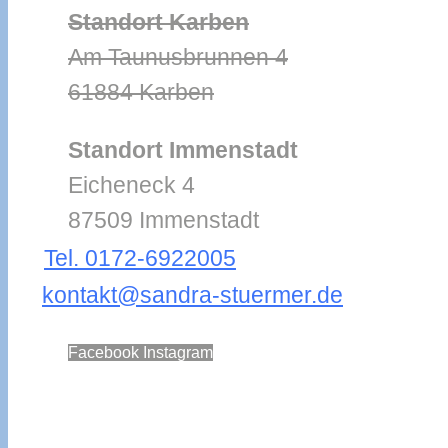
Standort Karben
Am Taunusbrunnen 4
61884 Karben
Standort Immenstadt
Eicheneck 4
87509 Immenstadt
Tel. 0172-6922005
kontakt@sandra-stuermer.de
Facebook
Instagram