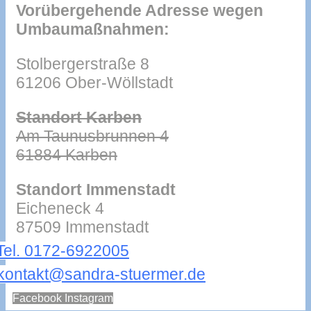
Vorübergehende Adresse wegen
Umbaumaßnahmen:
Stolbergerstraße 8
61206 Ober-Wöllstadt
Standort Karben
Am Taunusbrunnen 4
61884 Karben
Standort Immenstadt
Eicheneck 4
87509 Immenstadt
Tel. 0172-6922005
kontakt@sandra-stuermer.de
Facebook
Instagram